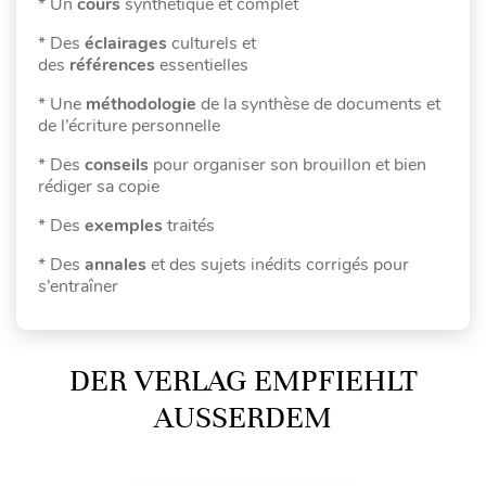
* Un
cours
synthétique et complet
* Des
éclairages
culturels et
des
références
essentielles
* Une
méthodologie
de la synthèse de documents et
de l’écriture personnelle
* Des
conseils
pour organiser son brouillon et bien
rédiger sa copie
* Des
exemples
traités
* Des
annales
et des sujets inédits corrigés pour
s’entraîner
DER VERLAG EMPFIEHLT
AUSSERDEM