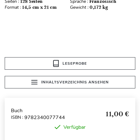
Seiten :
128 Seiten
Sprache :
Französisch
Format :
14,5 cm x 21 cm
Gewicht :
0,172 kg
LESEPROBE
INHALTSVERZEICHNIS ANSEHEN
Buch
11,00 €
9782340077744
ISBN :
Verfügbar