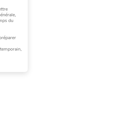
ttre
générale,
amps du
 préparer
ontemporain,