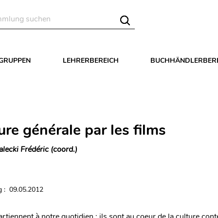
LGRUPPEN
LEHRERBEREICH
BUCHHÄNDLERBER
ure générale par les films
alecki Frédéric (coord.)
 : 09.05.2012
rtiennent à notre quotidien : ils sont au coeur de la culture co