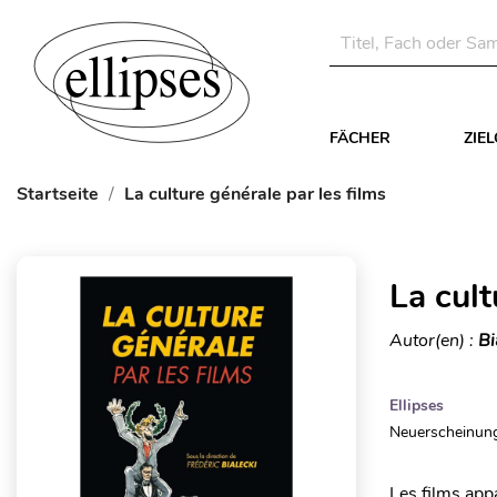
FÄCHER
ZIE
Startseite
La culture générale par les films
La cult
Autor(en) :
Bi
Ellipses
Neuerscheinung
Les films appa