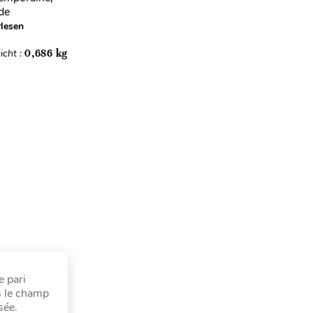
 de
lesen
icht :
0,686 kg
e pari
ns le champ
sée.