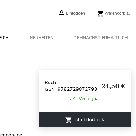
Einloggen
Warenkorb
(0)
EICH
NEUHEITEN
DEMNÄCHST ERHÄLTLICH
Buch
24,50 €
9782729872793
ISBN :
Verfügbar
BUCH KAUFEN
ntemporaine,