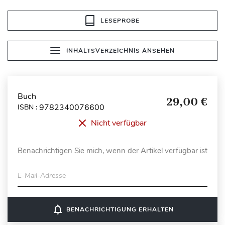
LESEPROBE
INHALTSVERZEICHNIS ANSEHEN
Buch
29,00 €
9782340076600
ISBN :
Nicht verfügbar
Benachrichtigen Sie mich, wenn der Artikel verfügbar ist
E-Mail-Adresse
notifications_none
BENACHRICHTIGUNG ERHALTEN