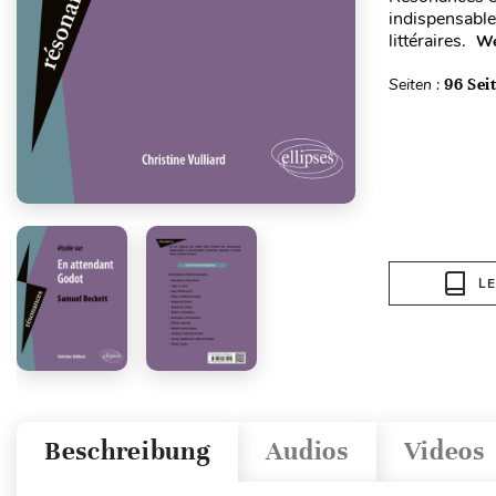
indispensable
littéraires.
We
Seiten :
96 Sei
L
Beschreibung
Audios
Videos