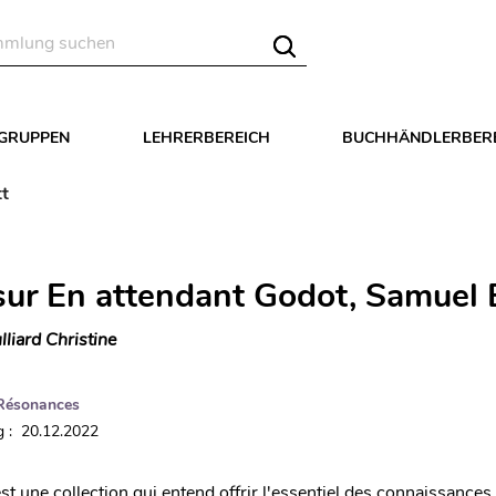
LGRUPPEN
LEHRERBEREICH
BUCHHÄNDLERBER
tt
sur En attendant Godot, Samuel 
lliard Christine
Résonances
 : 20.12.2022
t une collection qui entend offrir l'essentiel des connaissances