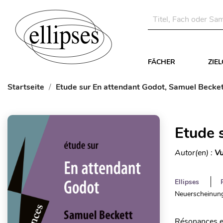
FÄCHER
ZIE
Startseite
Etude sur En attendant Godot, Samuel Becke
Etude 
Autor(en) :
Vu
Ellipses
Neuerscheinung
Résonances es