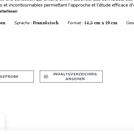
s et incontournables permettant l'approche et l'étude efficace 
iterlesen
ten
Sprache :
Französisch
Format :
14,5 cm x 19 cm
Gew
INHALTSVERZEICHNIS
ESEPROBE
ANSEHEN