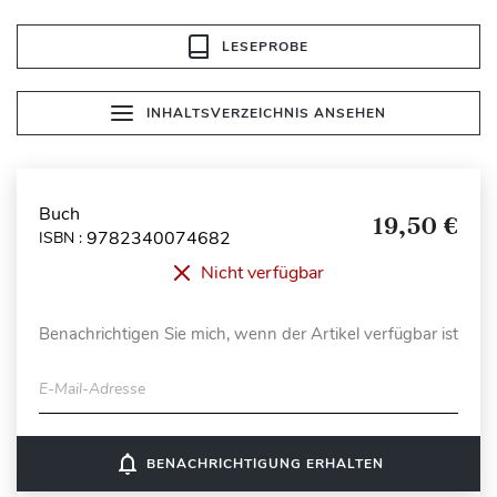
LESEPROBE
INHALTSVERZEICHNIS ANSEHEN
Buch
19,50 €
9782340074682
ISBN :
Nicht verfügbar
Benachrichtigen Sie mich, wenn der Artikel verfügbar ist
E-Mail-Adresse
notifications_none
BENACHRICHTIGUNG ERHALTEN