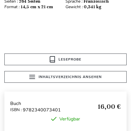
Seiten :
264 Seiten
Sprache :
Französisch
Format :
14,5 cm x 21 cm
Gewicht :
0,341 kg
LESEPROBE
INHALTSVERZEICHNIS ANSEHEN
Buch
16,00 €
9782340073401
ISBN :
Verfügbar