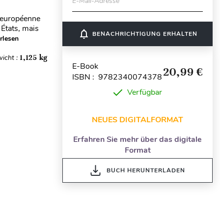
E-Mail-Adresse
n européenne
 États, mais
notifications_none
BENACHRICHTIGUNG ERHALTEN
rlesen
icht :
1,125 kg
E-Book
20,99 €
ISBN : 9782340074378
Verfügbar
NEUES DIGITALFORMAT
Erfahren Sie mehr über das digitale
Format
BUCH HERUNTERLADEN