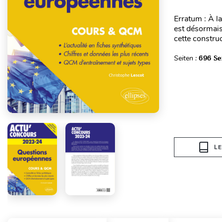
Erratum : À l
est désormais
cette construc
Seiten :
696 Se
L