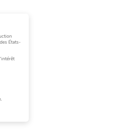
uction
des États-
’intérêt
.