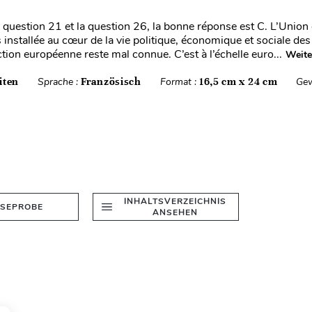
a question 21 et la question 26, la bonne réponse est C. L’Unio
 installée au cœur de la vie politique, économique et sociale des
tion européenne reste mal connue. C’est à l’échelle euro...
Weite
iten
Sprache :
Französisch
Format :
16,5 cm x 24 cm
Gew
INHALTSVERZEICHNIS
ESEPROBE
ANSEHEN