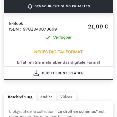
notifications_none
BENACHRICHTIGUNG ERHALTEN
E-Book
21,99 €
ISBN : 9782340073609
Verfügbar
NEUES DIGITALFORMAT
Erfahren Sie mehr über das digitale Format
BUCH HERUNTERLADEN
Beschreibung
Audios
Videos
L'objectif de la collection "
Le droit en schémas
" est
de proposer des ouvrages facilitant