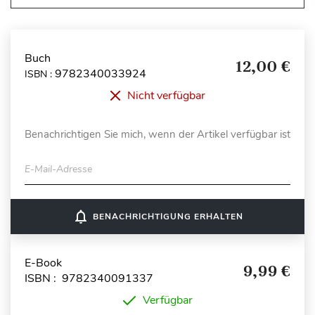
Buch
12,00 €
9782340033924
ISBN :
Nicht verfügbar
Benachrichtigen Sie mich, wenn der Artikel verfügbar ist
E-Mail-Adresse
notifications_none
BENACHRICHTIGUNG ERHALTEN
E-Book
9,99 €
ISBN : 9782340091337
Verfügbar