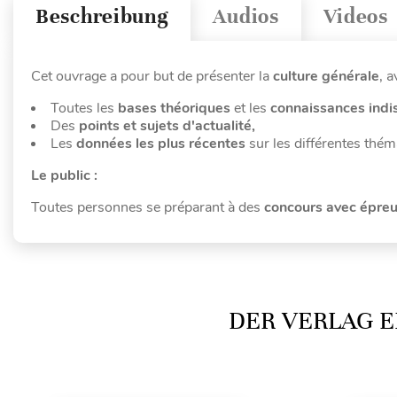
Beschreibung
Audios
Videos
Cet ouvrage a pour but de présenter la
culture générale
, a
Toutes les
bases théoriques
et les
connaissances indi
Des
points et sujets d'actualité,
Les
données les plus récentes
sur les différentes thém
Le public :
Toutes personnes se préparant à des
concours avec épreu
DER VERLAG E