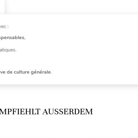
vec :
spensables
,
atiques.
ve de culture générale
.
MPFIEHLT AUSSERDEM