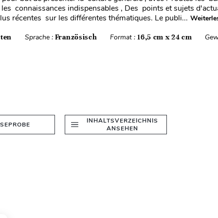
 les connaissances indispensables , Des points et sujets d'actu
us récentes sur les différentes thématiques. Le publi...
Weiterle
iten
Sprache :
Französisch
Format :
16,5 cm x 24 cm
Gew
INHALTSVERZEICHNIS
ESEPROBE
ANSEHEN