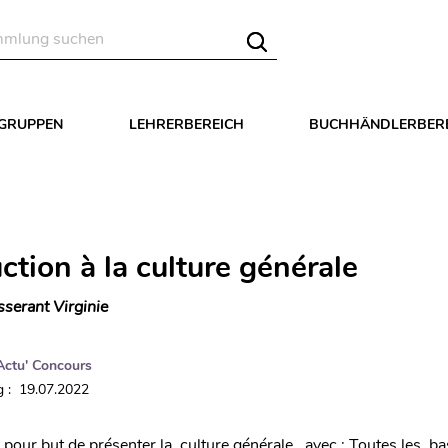
LGRUPPEN
LEHRERBEREICH
BUCHHÄNDLERBER
ction à la culture générale
sserant Virginie
Actu' Concours
 : 19.07.2022
 pour but de présenter la culture générale , avec : Toutes les b