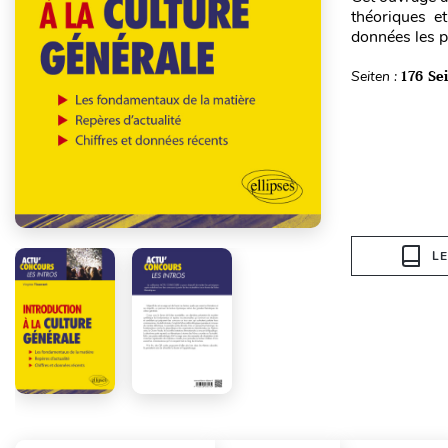
théoriques et
données les pl
Seiten :
176 Se
L