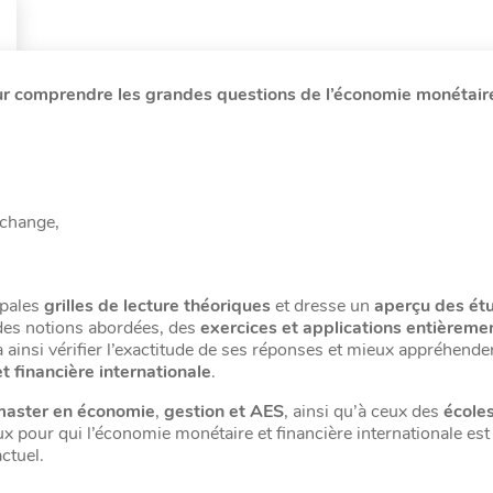
our comprendre les grandes questions de l’économie monétair
 change,
ipales
grilles de lecture théoriques
et dresse un
aperçu des ét
 des notions abordées, des
exercices et applications entièreme
a ainsi vérifier l’exactitude de ses réponses et mieux appréhend
 financière internationale
.
master en économie
,
gestion et AES
, ainsi qu’à ceux des
école
eux pour qui l’économie monétaire et financière internationale es
ctuel.