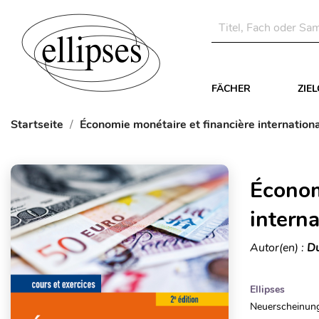
FÄCHER
ZIE
Startseite
Économie monétaire et financière internationa
Économ
interna
Autor(en) :
Du
Ellipses
Neuerscheinung