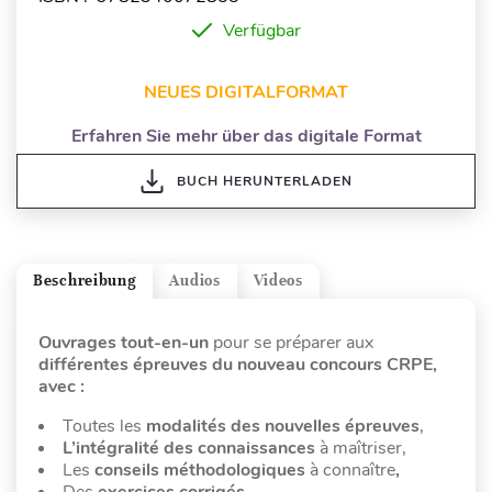
Verfügbar
NEUES DIGITALFORMAT
Erfahren Sie mehr über das digitale Format
BUCH HERUNTERLADEN
Beschreibung
Audios
Videos
Ouvrages tout-en-un
pour se préparer aux
différentes épreuves du nouveau concours CRPE,
avec :
Toutes les
modalités des nouvelles épreuves
,
L’intégralité des connaissances
à maîtriser,
Les
conseils méthodologiques
à connaître
,
Des
exercices corrigés
,