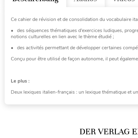
Ce cahier de révision et de consolidation du vocabulaire it
• des séquences thématiques d’exercices ludiques, progres
notions culturelles en lien avec le thème étudié ;
• des activités permettant de développer certaines compé
Conçu pour être utilisé de façon autonome, il peut égaleme
Le plus :
Deux lexiques italien-français : un lexique thématique et u
DER VERLAG E