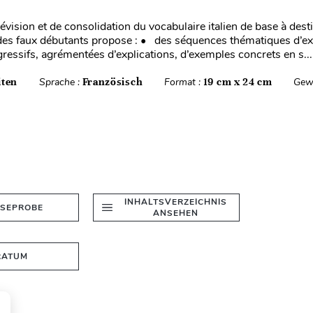
évision et de consolidation du vocabulaire italien de base à dest
des faux débutants propose : • des séquences thématiques d’ex
gressifs, agrémentées d’explications, d’exemples concrets en s...
iten
Sprache :
Französisch
Format :
19 cm x 24 cm
Gew
INHALTSVERZEICHNIS
ESEPROBE
ANSEHEN
RATUM