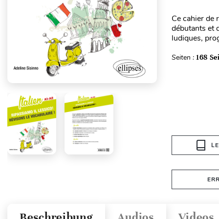
Ce cahier de r
débutants et 
ludiques, pro
Seiten :
168 Se
L
ER
Beschreibung
Audios
Videos