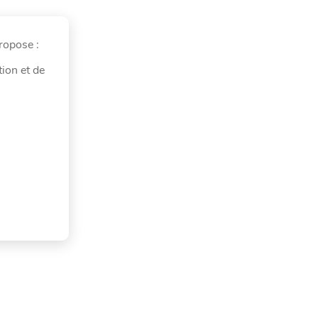
ropose :
ion et de