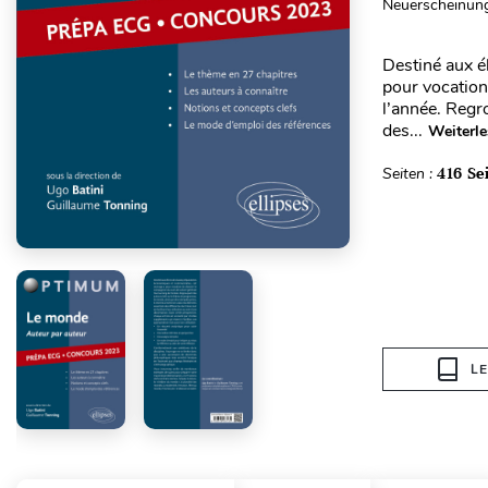
Neuerscheinung
Destiné aux é
pour vocation
l’année. Regr
des...
Weiterl
Seiten :
416 Se
L