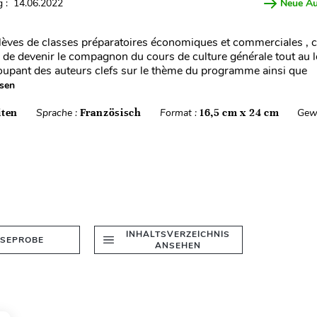
 : 14.06.2022
Neue A
lèves de classes préparatoires économiques et commerciales , c
 de devenir le compagnon du cours de culture générale tout au 
oupant des auteurs clefs sur le thème du programme ainsi que
esen
iten
Sprache :
Französisch
Format :
16,5 cm x 24 cm
Gew
INHALTSVERZEICHNIS
ESEPROBE
ANSEHEN