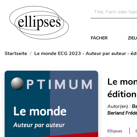
FÄCHER
ZIE
Startseite
Le monde ECG 2023 - Auteur par auteur - éd
Le mon
éditio
Autor(en) :
Ba
Berland Frédér
Ellipses