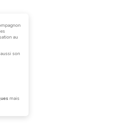
 compagnon
des
isation au
 aussi son
ques
mais