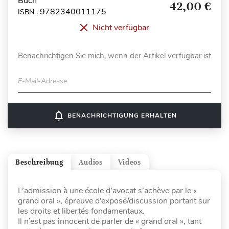
Buch
42,00 €
9782340011175
ISBN :
Nicht verfügbar
Benachrichtigen Sie mich, wenn der Artikel verfügbar ist
E-Mail-Adresse
notifications_none
BENACHRICHTIGUNG ERHALTEN
Beschreibung
Audios
Videos
L’admission à une école d’avocat s’achève par le «
grand oral », épreuve d’exposé/discussion portant sur
les droits et libertés fondamentaux.
Il n’est pas innocent de parler de « grand oral », tant