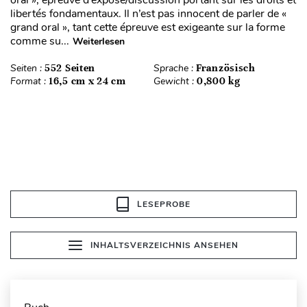
oral », épreuve d’exposé/discussion portant sur les droits et
libertés fondamentaux. Il n’est pas innocent de parler de «
grand oral », tant cette épreuve est exigeante sur la forme
comme su...
Weiterlesen
Seiten :
552 Seiten
Sprache :
Französisch
Format :
16,5 cm x 24 cm
Gewicht :
0,800 kg
LESEPROBE
INHALTSVERZEICHNIS ANSEHEN