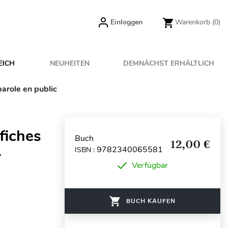
Einloggen
Warenkorb
(0)
EICH
NEUHEITEN
DEMNÄCHST ERHÄLTLICH
parole en public
 fiches
Buch
12,00 €
9782340065581
ISBN :
r
Verfügbar
BUCH KAUFEN