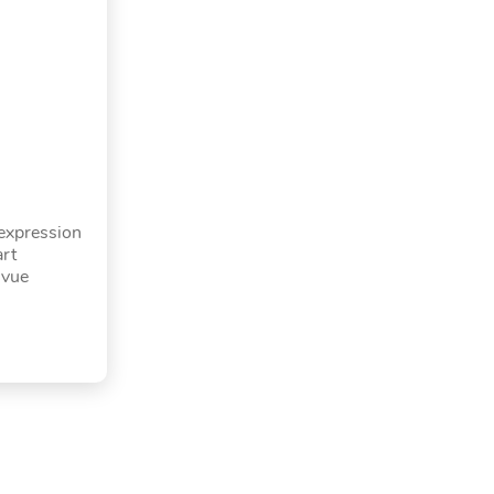
 expression
art
 vue