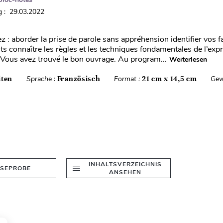
 : 29.03.2022
 : aborder la prise de parole sans appréhension identifier vos f
ts connaître les règles et les techniques fondamentales de l’exp
 ! Vous avez trouvé le bon ouvrage. Au program...
Weiterlesen
iten
Sprache :
Französisch
Format :
21 cm x 14,5 cm
Gew
INHALTSVERZEICHNIS
ESEPROBE
ANSEHEN