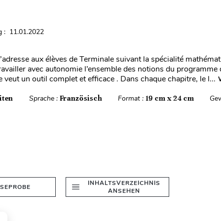
 : 11.01.2022
’adresse aux élèves de Terminale suivant la spécialité mathémat
ravailler avec autonomie l’ensemble des notions du programme 
se veut un outil complet et efficace . Dans chaque chapitre, le l...
iten
Sprache :
Französisch
Format :
19 cm x 24 cm
Gew
INHALTSVERZEICHNIS
ESEPROBE
ANSEHEN