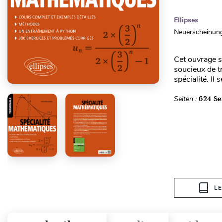
Ellipses
Neuerscheinung
Cet ouvrage s
soucieux de t
spécialité. Il 
Seiten :
624 Se
L