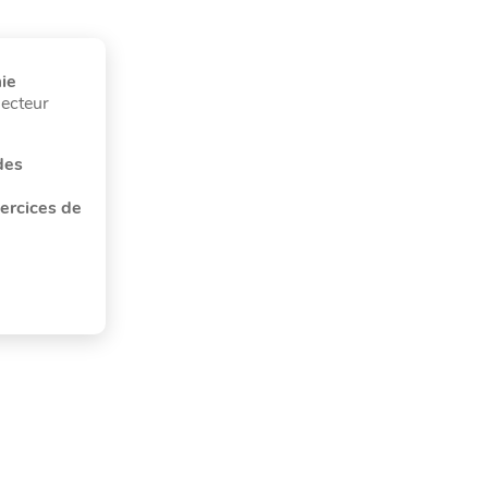
mie
lecteur
des
ercices de