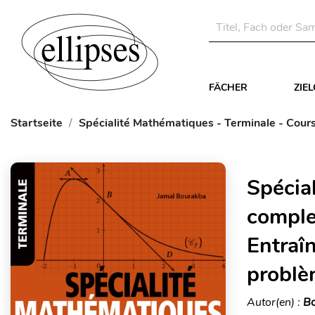
FÄCHER
ZIE
Startseite
Spécialité Mathématiques - Terminale - Cours
Spécia
comple
Entraî
problè
Autor(en) :
Bo