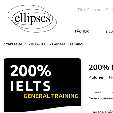
FÄCHER
ZIE
Startseite
200% IELTS General Training
200% I
Autor(en) :
P
Ellipses
Neuerscheinung
Ouvrage spéci