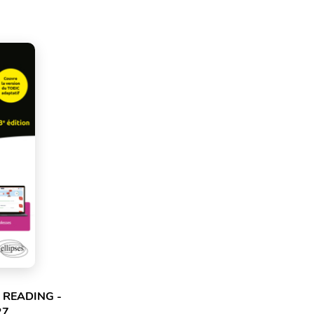
& READING -
27