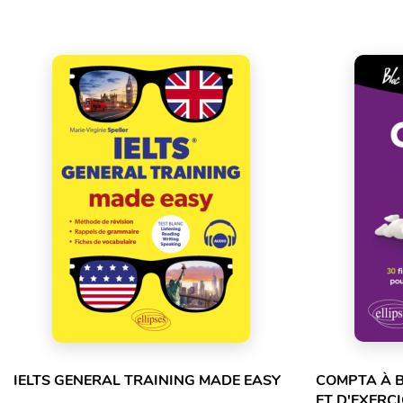
IELTS GENERAL TRAINING MADE EASY
COMPTA À B
ET D'EXERC