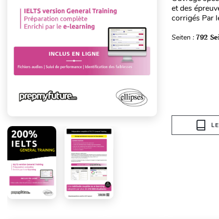
et des épreuv
corrigés Par 
Seiten :
792 Se
L