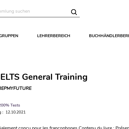
LGRUPPEN
LEHRERBEREICH
BUCHHÄNDLERBER
ELTS General Training
REPMYFUTURE
200% Tests
 : 12.10.2021
alement conçu pour les francophones Contenu du livre : Présent