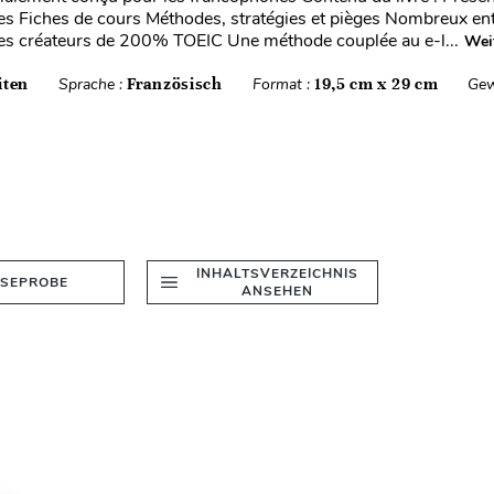
es Fiches de cours Méthodes, stratégies et pièges Nombreux en
les créateurs de 200% TOEIC Une méthode couplée au e-l...
Wei
iten
Sprache :
Französisch
Format :
19,5 cm x 29 cm
Gew
INHALTSVERZEICHNIS
ESEPROBE
ANSEHEN