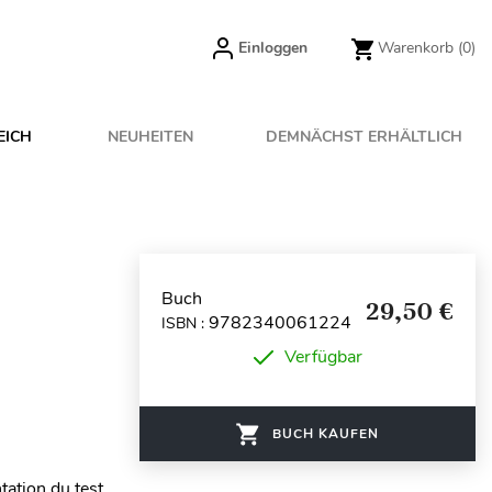
Einloggen
Warenkorb
(0)
EICH
NEUHEITEN
DEMNÄCHST ERHÄLTLICH
Buch
29,50 €
9782340061224
ISBN :
Verfügbar
BUCH KAUFEN
ation du test