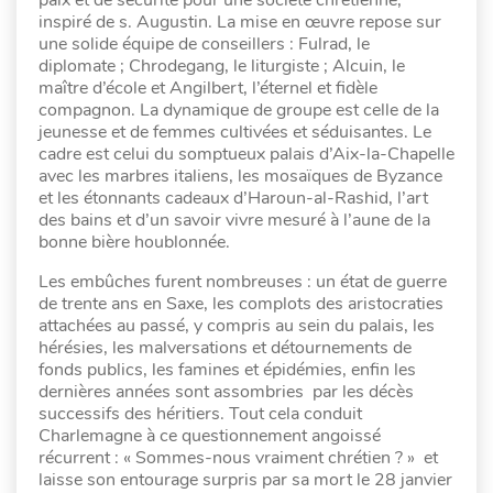
paix et de sécurité pour une société chrétienne,
inspiré de s. Augustin. La mise en œuvre repose sur
une solide équipe de conseillers : Fulrad, le
diplomate ; Chrodegang, le liturgiste ; Alcuin, le
maître d’école et Angilbert, l’éternel et fidèle
compagnon. La dynamique de groupe est celle de la
jeunesse et de femmes cultivées et séduisantes. Le
cadre est celui du somptueux palais d’Aix-la-Chapelle
avec les marbres italiens, les mosaïques de Byzance
et les étonnants cadeaux d’Haroun-al-Rashid, l’art
des bains et d’un savoir vivre mesuré à l’aune de la
bonne bière houblonnée.
Les embûches furent nombreuses : un état de guerre
de trente ans en Saxe, les complots des aristocraties
attachées au passé, y compris au sein du palais, les
hérésies, les malversations et détournements de
fonds publics, les famines et épidémies, enfin les
dernières années sont assombries par les décès
successifs des héritiers. Tout cela conduit
Charlemagne à ce questionnement angoissé
récurrent : « Sommes-nous vraiment chrétien ? » et
laisse son entourage surpris par sa mort le 28 janvier