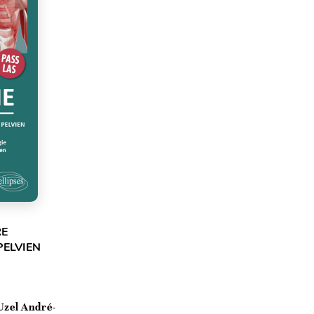
RE
PELVIEN
Uzel André-