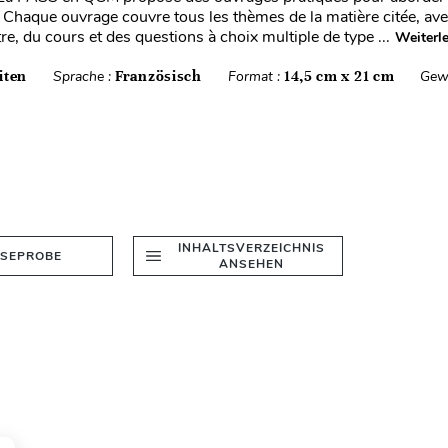
. Chaque ouvrage couvre tous les thèmes de la matière citée, av
e, du cours et des questions à choix multiple de type ...
Weiterl
iten
Sprache :
Französisch
Format :
14,5 cm x 21 cm
Gew
INHALTSVERZEICHNIS
ESEPROBE
ANSEHEN