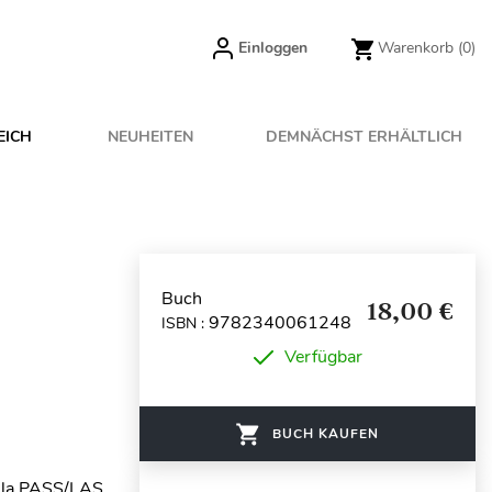
Einloggen
Warenkorb
(0)
EICH
NEUHEITEN
DEMNÄCHST ERHÄLTLICH
Buch
18,00 €
9782340061248
ISBN :
Verfügbar
BUCH KAUFEN
r la PASS/LAS