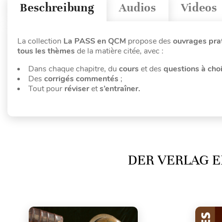
Beschreibung
Audios
Videos
La collection
La PASS en QCM
propose des
ouvrages pra
tous les thèmes
de la matière citée, avec :
Dans chaque chapitre, du
cours
et des
questions à cho
Des
corrigés commentés
;
Tout pour
réviser
et
s’entraîner.
DER VERLAG E