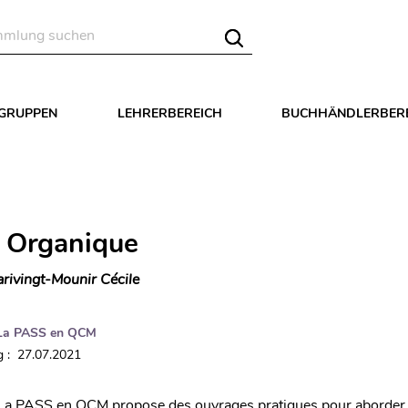
LGRUPPEN
LEHRERBEREICH
BUCHHÄNDLERBER
 Organique
rivingt-Mounir Cécile
La PASS en QCM
 : 27.07.2021
n La PASS en QCM propose des ouvrages pratiques pour aborde