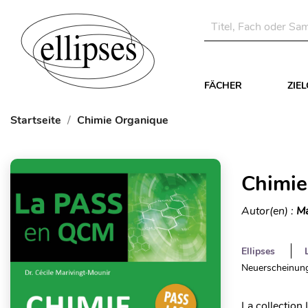
FÄCHER
ZIE
Startseite
Chimie Organique
Chimie
Autor(en) :
Ma
Ellipses
Neuerscheinung
La collectio