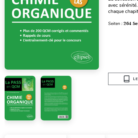
avec sérénité
chaque chapitr
Seiten :
264 Se
L