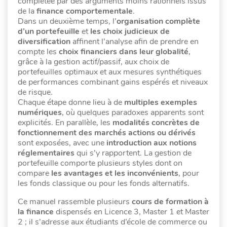
complétée par des arguments moins rationnels issus
de la
finance comportementale
.
Dans un deuxième temps, l’
organisation complète
d’un portefeuille
et
les choix judicieux de
diversification
affinent l’analyse afin de prendre en
compte les
choix financiers dans leur globalité
,
grâce à la gestion actif/passif, aux choix de
portefeuilles optimaux et aux mesures synthétiques
de performances combinant gains espérés et niveaux
de risque.
Chaque étape donne lieu à de
multiples exemples
numériques
, où quelques paradoxes apparents sont
explicités. En parallèle, les
modalités concrètes de
fonctionnement des marchés actions ou dérivés
sont exposées, avec une
introduction aux notions
réglementaires
qui s’y rapportent. La gestion de
portefeuille comporte plusieurs styles dont on
compare
les avantages et les inconvénients
, pour
les fonds classique ou pour les fonds alternatifs.
Ce manuel rassemble plusieurs
cours de formation à
la finance
dispensés en Licence 3, Master 1 et Master
2 ; il s’adresse aux étudiants d’école de commerce ou