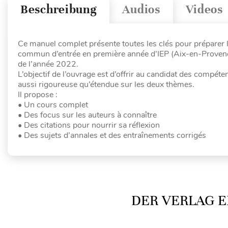
Beschreibung
Audios
Videos
Ce manuel complet présente toutes les clés pour préparer 
commun d’entrée en première année d’IEP (Aix-en-Provence
de l’année 2022.
L’objectif de l’ouvrage est d’offrir au candidat des compéte
aussi rigoureuse qu’étendue sur les deux thèmes.
Il propose :
• Un cours complet
• Des focus sur les auteurs à connaître
• Des citations pour nourrir sa réflexion
• Des sujets d’annales et des entraînements corrigés
DER VERLAG E