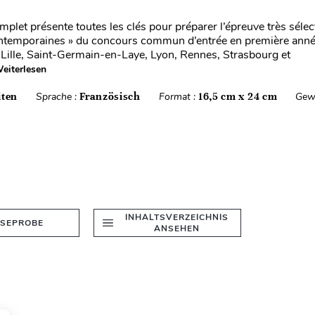
plet présente toutes les clés pour préparer l’épreuve très sélec
ntemporaines » du concours commun d’entrée en première année
Lille, Saint-Germain-en-Laye, Lyon, Rennes, Strasbourg et
eiterlesen
iten
Sprache :
Französisch
Format :
16,5 cm x 24 cm
Gew
INHALTSVERZEICHNIS
ESEPROBE
ANSEHEN