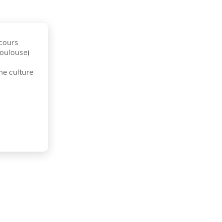
ncours
Toulouse)
ne culture