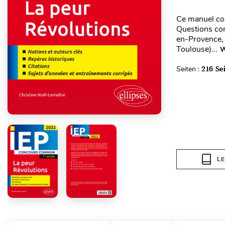
Ce manuel com
Questions co
en-Provence, 
Toulouse)...
W
Seiten :
216 Se
L