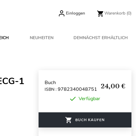
Einloggen
Warenkorb
(0)
EICH
NEUHEITEN
DEMNÄCHST ERHÄLTLICH
 ECG-1
Buch
24,00 €
9782340048751
ISBN :
Verfügbar
BUCH KAUFEN