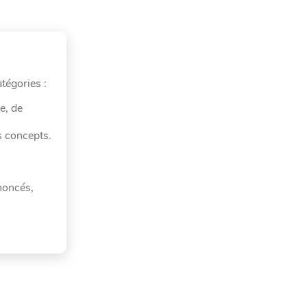
atégories :
e, de
s concepts.
énoncés,