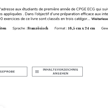
'adresse aux étudiants de première année de CPGE ECG qui suiv
 appliquées . Dans l’objectif d’une préparation efficace aux int
90 exercices de ce livre sont classés en trois catégor...
Weiterles
iten
Sprache :
Französisch
Format :
16,5 cm x 24 cm
Gew
INHALTSVERZEICHNIS
ESEPROBE
ANSEHEN