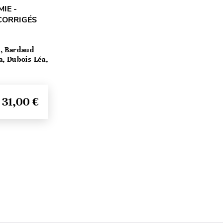
IE -
 CORRIGÉS
, Bardaud
a, Dubois Léa,
31,00 €