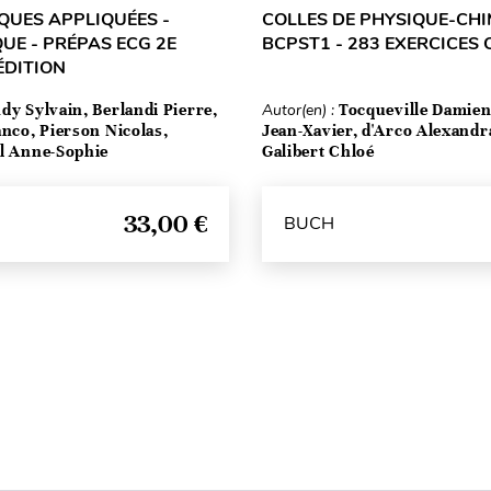
UES APPLIQUÉES -
COLLES DE PHYSIQUE-CHIM
UE - PRÉPAS ECG 2E
BCPST1 - 283 EXERCICES
ÉDITION
dy Sylvain, Berlandi Pierre,
Autor(en) :
Tocqueville Damien
anco, Pierson Nicolas,
Jean-Xavier, d'Arco Alexandr
el Anne-Sophie
Galibert Chloé
33,00 €
BUCH
Seitenanfang