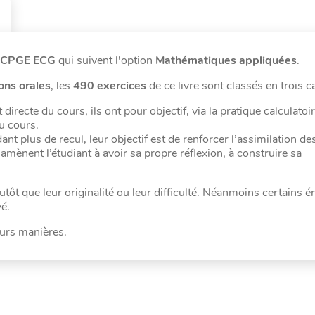
CPGE ECG
qui suivent l'option
Mathématiques appliquées
.
ons orales
, les
490 exercices
de ce livre sont classés en trois c
irecte du cours, ils ont pour objectif, via la pratique calculatoir
u cours.
nt plus de recul, leur objectif est de renforcer l’assimilation de
 amènent l’étudiant à avoir sa propre réflexion, à construire sa
utôt que leur originalité ou leur difficulté. Néanmoins certains 
vé.
eurs manières.