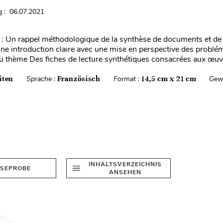
 : 06.07.2021
 Un rappel méthodologique de la synthèse de documents et de l
ne introduction claire avec une mise en perspective des problé
du thème Des fiches de lecture synthétiques consacrées aux œuv.
iten
Sprache :
Französisch
Format :
14,5 cm x 21 cm
Gew
INHALTSVERZEICHNIS
ESEPROBE
ANSEHEN