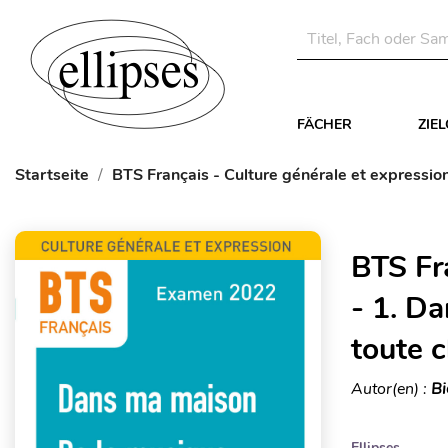
FÄCHER
ZIE
Startseite
BTS Français - Culture générale et expressio
BTS Fr
- 1. D
toute 
Autor(en) :
Bi
Ellipses