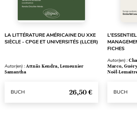
LA LITTÉRATURE AMÉRICAINE DU XXE
L'ESSENTIEL
SIÈCLE - CPGE ET UNIVERSITÉS (LLCER)
MANAGEMENT
FICHES
Autor(en) :
Cha
Autor(en) :
Attnäs Kendra, Lemeunier
Marco, Guéry
Samantha
Noël-Lemaîtr
26,50 €
BUCH
BUCH