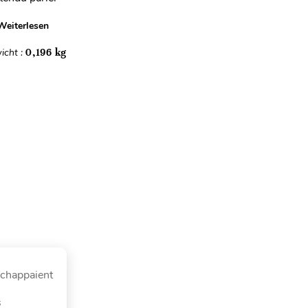
Weiterlesen
icht :
0,196 kg
 échappaient
s