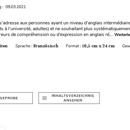
 : 09.03.2021
 s’adresse aux personnes ayant un niveau d’anglais intermédiaire
nts à l’université, adultes) et ne souhaitant plus systématiquem
eurs de compréhension ou d’expression en anglais ré...
Weiterl
iten
Sprache :
Französisch
Format :
16,5 cm x 24 cm
Gew
INHALTSVERZEICHNIS
ESEPROBE
ANSEHEN