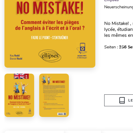
Neuerscheinung
No Mistake! ,
lycée, étudia
les mêmes err
Seiten :
256 Se
L