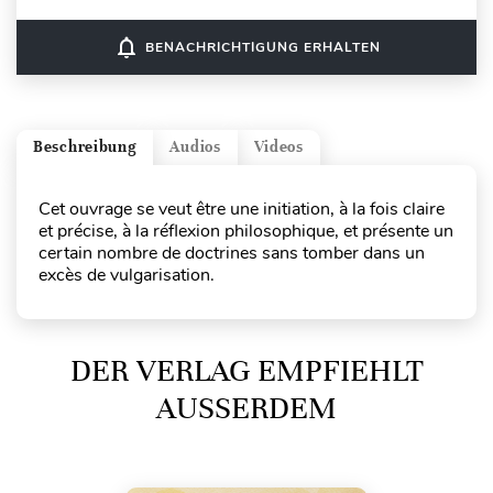
notifications_none
BENACHRICHTIGUNG ERHALTEN
Beschreibung
Audios
Videos
Cet ouvrage se veut être une initiation, à la fois claire
et précise, à la réflexion philosophique, et présente un
certain nombre de doctrines sans tomber dans un
excès de vulgarisation.
DER VERLAG EMPFIEHLT
AUSSERDEM