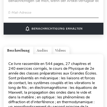
Benachrichtigen Sie mich, wenn der Artikel verfügbar ist
E-Mail-Adresse
notifications_none
BENACHRICHTIGUNG ERHALTEN
Beschreibung
Audios
Videos
Ce livre rassemble en 544 pages, 27 chapitres et
240 exercices corrigés, le cours de Physique de 2e
année des classes préparatoires aux Grandes Écoles.
Sont présentés en mécanique : les liaisons et forces
de contact, les systèmes couplés et les vibrations le
long de fils ; en électromagnétisme : les équations de
Maxwell, la propagation des ondes dans le vide et
dans la matière ; en optique : les phénomènes de
diffraction et d'interférence ; en thermodynamique :
un approfondissement du second principe de la