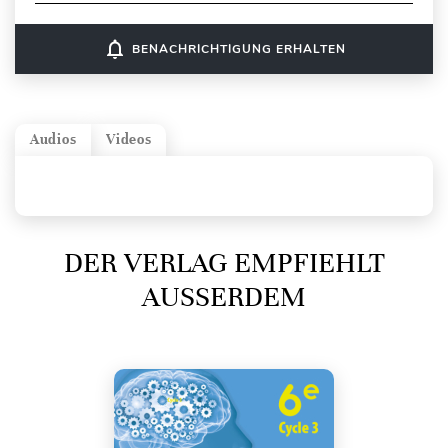
notifications_none
BENACHRICHTIGUNG ERHALTEN
Audios
Videos
DER VERLAG EMPFIEHLT
AUSSERDEM