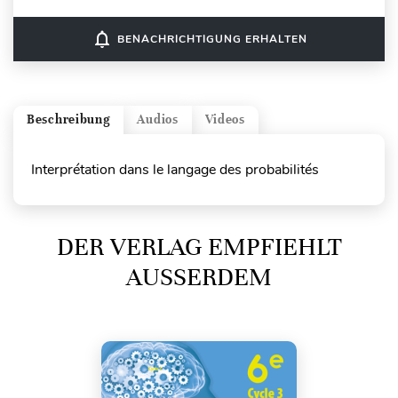
notifications_none
BENACHRICHTIGUNG ERHALTEN
Beschreibung
Audios
Videos
Interprétation dans le langage des probabilités
DER VERLAG EMPFIEHLT
AUSSERDEM