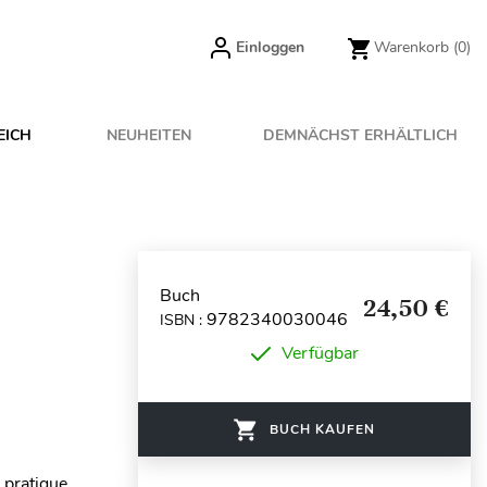
Einloggen
Warenkorb
(0)
EICH
NEUHEITEN
DEMNÄCHST ERHÄLTLICH
Buch
24,50 €
9782340030046
ISBN :
Verfügbar
BUCH KAUFEN
 pratique