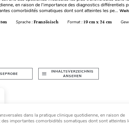
dienne, en raison de l’importance des diagnostics différentiels 
antes comorbidités somatiques dont sont atteintes les pe...
Weit
iten
Sprache :
Französisch
Format :
19 cm x 24 cm
Gewi
INHALTSVERZEICHNIS
ESEPROBE
ANSEHEN
ransversales dans la pratique clinique quotidienne, en raison de
et des importantes comorbidités somatiques dont sont atteintes l