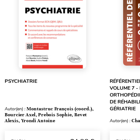
PSYCHIATRIE
RÉFÉRENTIE
VOLUME 7 -
ORTHOPÉDIE
DE RÉHABILI
GÉRIATRIE
Autor(en) :
Montastruc François (coord.),
Bourcier Axel, Prebois Sophie, Revet
Alexis, Yrondi Antoine
Autor(en) :
Cha