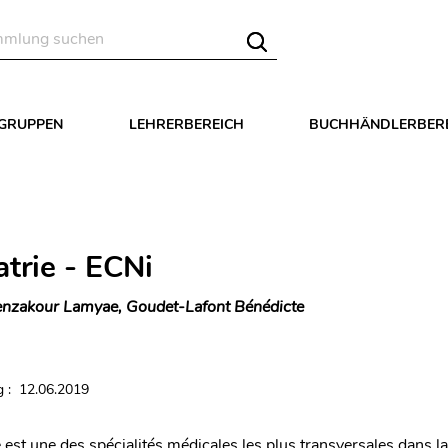
LGRUPPEN
LEHRERBEREICH
BUCHHÄNDLERBER
atrie - ECNi
nzakour Lamyae, Goudet-Lafont Bénédicte
 : 12.06.2019
 est une des spécialités médicales les plus transversales dans la