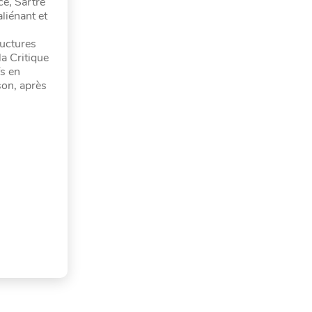
ce, Sartre
aliénant et
ructures
la Critique
fs en
ison, après