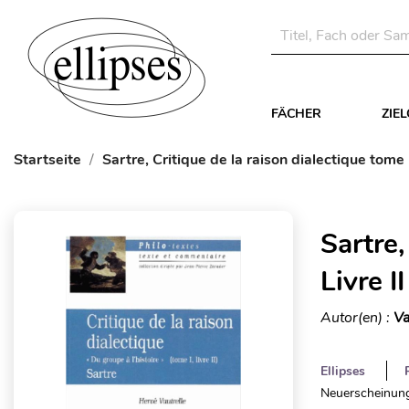
FÄCHER
ZIE
Startseite
Sartre, Critique de la raison dialectique tome I,
Sartre,
Livre I
Autor(en) :
Va
Ellipses
Neuerscheinung