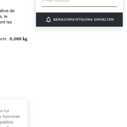
E-Mail-Adresse
ative de
, le
notifications_none
BENACHRICHTIGUNG ERHALTEN
nt les
cht :
0,098 kg
n lui
les hommes
patible