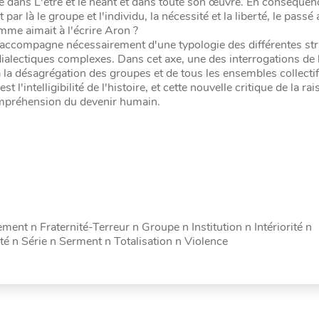
due dans L'être et le néant et dans toute son œuvre. En conséquen
par là le groupe et l'individu, la nécessité et la liberté, le passé 
comme aimait à l'écrire Aron ?
s'accompagne nécessairement d'une typologie des différentes st
 dialectiques complexes. Dans cet axe, une des interrogations de 
 à la désagrégation des groupes et de tous les ensembles collecti
l'intelligibilité de l'histoire, et cette nouvelle critique de la ra
ompréhension du devenir humain.
ment n Fraternité-Terreur n Groupe n Institution n Intériorité n
té n Série n Serment n Totalisation n Violence