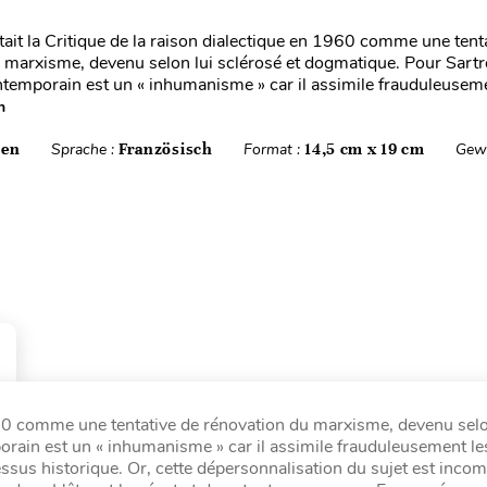
tait la Critique de la raison dialectique en 1960 comme une tent
 marxisme, devenu selon lui sclérosé et dogmatique. Pour Sartre
emporain est un « inhumanisme » car il assimile frauduleuseme
n
ten
Sprache :
Französisch
Format :
14,5 cm x 19 cm
Gewi
1960 comme une tentative de rénovation du marxisme, devenu selo
orain est un « inhumanisme » car il assimile frauduleusement 
essus historique. Or, cette dépersonnalisation du sujet est incom