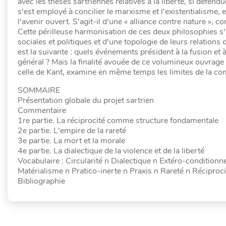
avec les thèses sartriennes relatives à la liberté, si défen
s'est employé à concilier le marxisme et l'existentialisme, et 
l'avenir ouvert. S'agit-il d'une « alliance contre nature », 
Cette périlleuse harmonisation de ces deux philosophies 
sociales et politiques et d'une topologie de leurs relations
est la suivante : quels événements président à la fusion et
général ? Mais la finalité avouée de ce volumineux ouvrage est 
celle de Kant, examine en même temps les limites de la c
SOMMAIRE
Présentation globale du projet sartrien
Commentaire
1re partie. La réciprocité comme structure fondamentale
2e partie. L'empire de la rareté
3e partie. La mort et la morale
4e partie. La dialectique de la violence et de la liberté
Vocabulaire : Circularité n Dialectique n Extéro-conditionne
Matérialisme n Pratico-inerte n Praxis n Rareté n Réciproci
Bibliographie