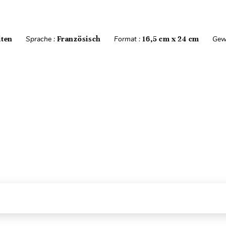
iten
Sprache :
Französisch
Format :
16,5 cm x 24 cm
Gew