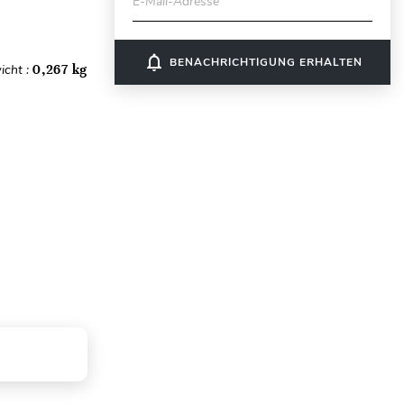
E-Mail-Adresse
notifications_none
BENACHRICHTIGUNG ERHALTEN
icht :
0,267 kg