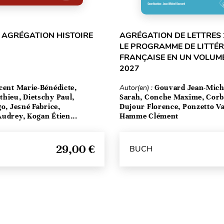
 AGRÉGATION HISTOIRE
AGRÉGATION DE LETTRES 
LE PROGRAMME DE LITTÉ
FRANÇAISE EN UN VOLUME
2027
cent Marie-Bénédicte,
Autor(en) :
Gouvard Jean-Mich
hieu, Dietschy Paul,
Sarah, Conche Maxime, Corbe
go, Jesné Fabrice,
Dujour Florence, Ponzetto Va
udrey, Kogan Étien...
Hamme Clément
29,00 €
BUCH