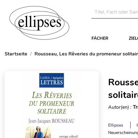
FÄCHER
ZIE
Startseite
Rousseau, Les Rêveries du promeneur solitai
Rousse
solitai
Autor(en) :
Tr
Ellipses
Neuerscheinung