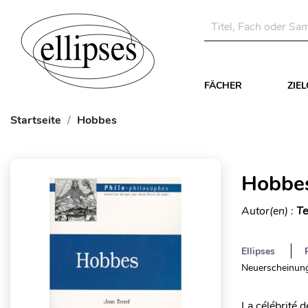
FÄCHER
ZIE
Startseite
Hobbes
Hobbe
Autor(en) :
Te
Ellipses
Neuerscheinung
La célébrité d