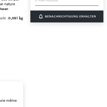
E-Mail-Adresse
ar nature
lesen
notifications_none
BENACHRICHTIGUNG ERHALTEN
icht :
0,097 kg
à une même