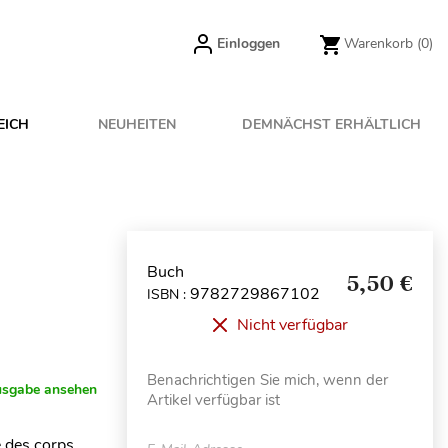
Einloggen
Warenkorb
(0)
EICH
NEUHEITEN
DEMNÄCHST ERHÄLTLICH
Buch
5,50 €
9782729867102
ISBN :
Nicht verfügbar
Benachrichtigen Sie mich, wenn der
usgabe ansehen
Artikel verfügbar ist
e des corps,