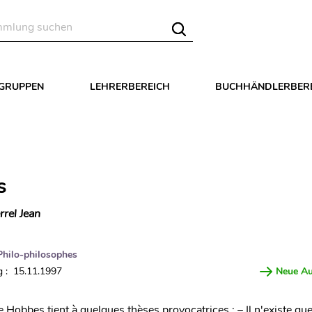
LGRUPPEN
LEHRERBEREICH
BUCHHÄNDLERBER
s
rrel Jean
Philo-philosophes
 : 15.11.1997
Neue A
e Hobbes tient à quelques thèses provocatrices : – Il n'existe qu