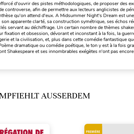
 efforcé d'ouvrir des pistes méthodologiques, de proposer des e
s de controverse, afin de permettre aux lecteurs anglicistes de pé
synthèse qu'on attend d'eux. A Midsummer Night's Dream est une
, son apparente clarté, sa construction symétrique, ses échos ré
clés servant au déchiffrage. Un certain nombre de thèmes shake
ixation et obsession, dévorant et inconstant à la fois, la guerr
agerie et la civilisation, et, plus dans cette comédie fantastique q
e. Poème dramatique ou comédie poétique, le ton y est à la fois gra
dont Shakespeare et ses innombrables exégètes n'ont pas encore
MPFIEHLT AUSSERDEM