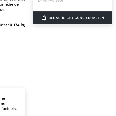
E-Mail-Adresse
 comédie de
que
notifications_none
BENACHRICHTIGUNG ERHALTEN
icht :
0,174 kg
une
mme
 factuels,