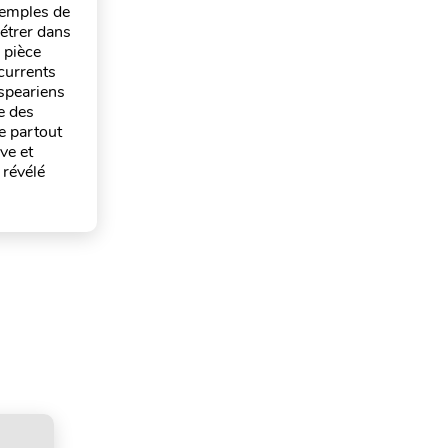
xemples de
nétrer dans
 pièce
currents
speariens
e des
ue partout
ve et
 révélé