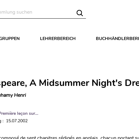
LGRUPPEN
LEHRERBEREICH
BUCHHÄNDLERBER
peare, A Midsummer Night's Dr
hamy Henri
Première leçon sur…
 : 15.07.2002
composé de sept chapitres rédigés en anglais, chacun portant 