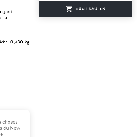
BUCH KAUFEN
regards
e la
cht :
0,430 kg
es choses
ers du New
re