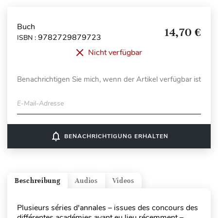
Buch
14,70 €
9782729879723
ISBN :
Nicht verfügbar
Benachrichtigen Sie mich, wenn der Artikel verfügbar ist
E-Mail-Adresse
notifications_none
BENACHRICHTIGUNG ERHALTEN
Beschreibung
Audios
Videos
Plusieurs séries d'annales – issues des concours des
différentes académies ayant eu lieu récemment –