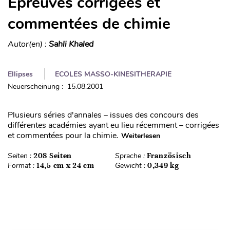
Épreuves corrigées et
commentées de chimie
Autor(en) :
Sahli Khaled
Ellipses
ECOLES MASSO-KINESITHERAPIE
Neuerscheinung : 15.08.2001
Plusieurs séries d'annales – issues des concours des
différentes académies ayant eu lieu récemment – corrigées
et commentées pour la chimie.
Weiterlesen
Seiten :
208 Seiten
Sprache :
Französisch
Format :
14,5 cm x 24 cm
Gewicht :
0,349 kg