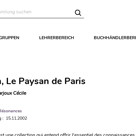
LGRUPPEN
LEHRERBEREICH
BUCHHÄNDLERBER
, Le Paysan de Paris
rjoux Cécile
Résonances
 : 15.11.2002
t une collection qui entend offrir l'essentiel des connaissances