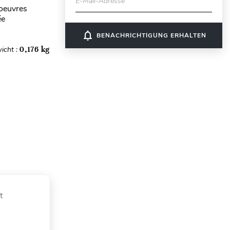
E-Mail-Adresse
'oeuvres
ée
notifications_none
BENACHRICHTIGUNG ERHALTEN
icht :
0,176 kg
t