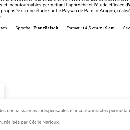
s et incontournables permettant l'approche et l'étude efficace d
st proposée ici une étude sur Le Paysan de Paris d'Aragon, réalis
n
iten
Sprache :
Französisch
Format :
14,5 cm x 19 cm
Gew
l des connaissances indispensables et incontournables permettan
, réalisée par Cécile Narjoux.