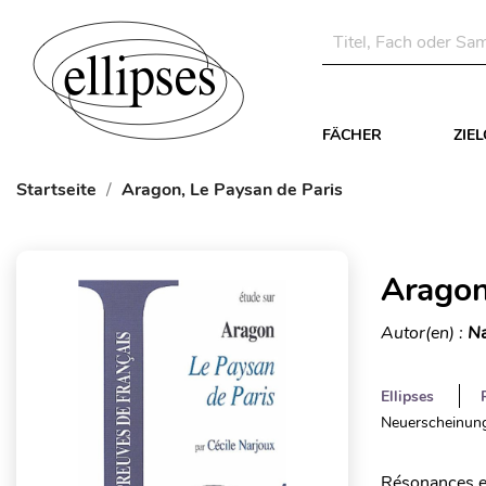
FÄCHER
ZIE
Startseite
Aragon, Le Paysan de Paris
Aragon
Autor(en) :
Na
Ellipses
Neuerscheinung
Résonances es