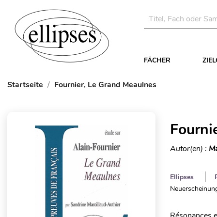
FÄCHER
ZIE
Startseite
Fournier, Le Grand Meaulnes
Fourni
Autor(en) :
Ma
Ellipses
Neuerscheinung
Résonances es