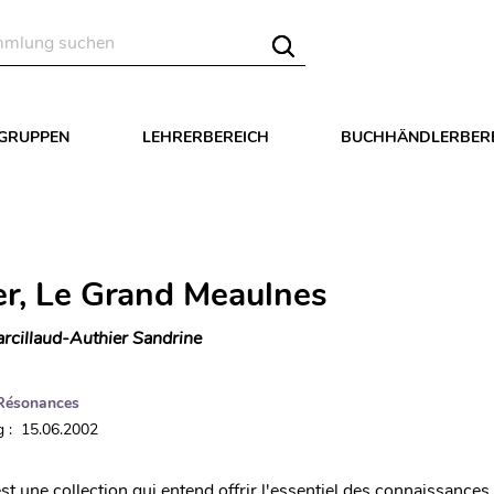
LGRUPPEN
LEHRERBEREICH
BUCHHÄNDLERBER
er, Le Grand Meaulnes
rcillaud-Authier Sandrine
Résonances
 : 15.06.2002
t une collection qui entend offrir l'essentiel des connaissances