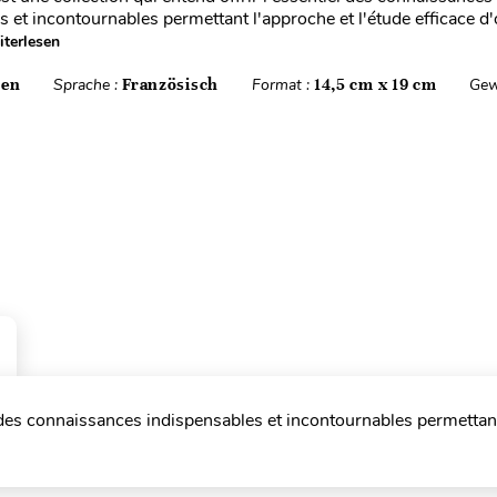
s et incontournables permettant l'approche et l'étude efficace 
terlesen
ten
Sprache :
Französisch
Format :
14,5 cm x 19 cm
Gew
l des connaissances indispensables et incontournables permettan