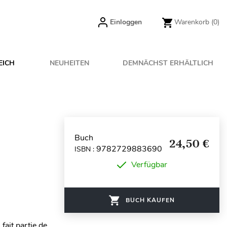
Einloggen
Warenkorb
(0)
EICH
NEUHEITEN
DEMNÄCHST ERHÄLTLICH
Buch
24,50 €
9782729883690
ISBN :
Verfügbar
BUCH KAUFEN
ait partie de