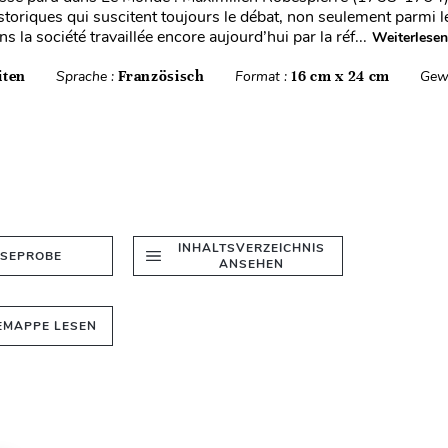
storiques qui suscitent toujours le débat, non seulement parmi l
s la société travaillée encore aujourd’hui par la réf...
Weiterlesen
iten
Sprache :
Französisch
Format :
16 cm x 24 cm
Gew
INHALTSVERZEICHNIS
ESEPROBE
ANSEHEN
EMAPPE LESEN