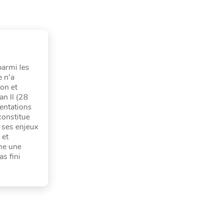
parmi les
e n’a
ion et
an II (28
entations
constitue
e ses enjeux
 et
me une
s fini