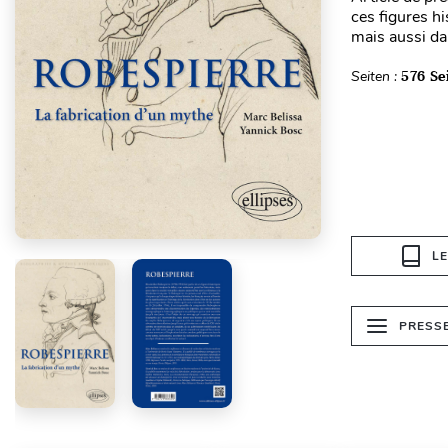
ces figures hi
mais aussi dan
Seiten :
576 Se
L
PRESS