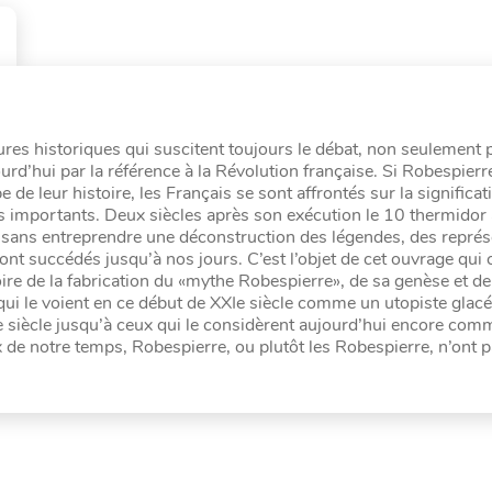
res historiques qui suscitent toujours le débat, non seulement 
ourd’hui par la référence à la Révolution française. Si Robespierr
 de leur histoire, les Français se sont affrontés sur la significat
lus importants. Deux siècles après son exécution le 10 thermidor 
e sans entreprendre une déconstruction des légendes, des représ
nt succédés jusqu’à nos jours. C’est l’objet de cet ouvrage qui 
oire de la fabrication du «mythe Robespierre», de sa genèse et d
qui le voient en ce début de XXIe siècle comme un utopiste glacé
e siècle jusqu’à ceux qui le considèrent aujourd’hui encore com
 de notre temps, Robespierre, ou plutôt les Robespierre, n’ont pa