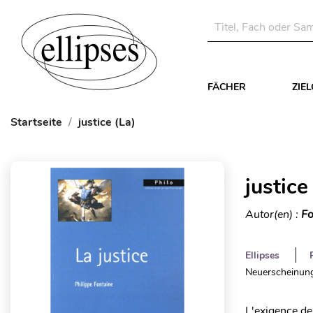
FÄCHER
ZIE
Startseite
justice (La)
justice
Autor(en) :
Fo
Ellipses
Neuerscheinung
L'exigence de