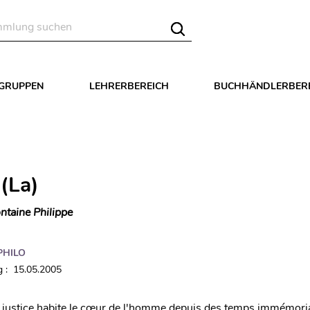
LGRUPPEN
LEHRERBEREICH
BUCHHÄNDLERBER
 (La)
ntaine Philippe
PHILO
 : 15.05.2005
 justice habite le cœur de l'homme depuis des temps immémoriau