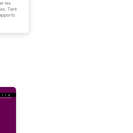
er les
nes. Tant
rapports