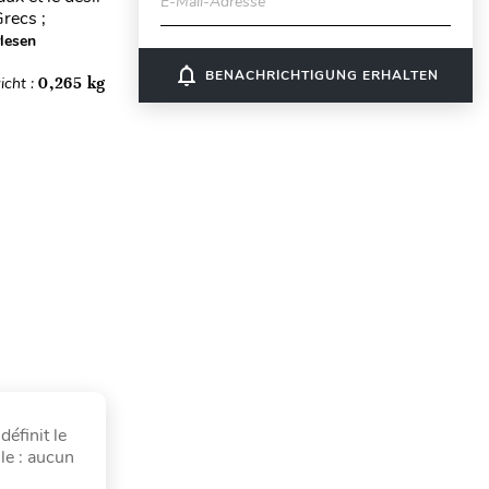
E-Mail-Adresse
Grecs ;
lesen
notifications_none
BENACHRICHTIGUNG ERHALTEN
icht :
0,265 kg
éfinit le
lle : aucun