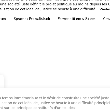
une société juste définit le projet politique au moins depuis les 
lisation de cet idéal de justice se heurte à une difficulté...
Weiter
iten
Sprache :
Französisch
Format :
16 cm x 24 cm
Gew
 temps immémoriaux et le désir de construire une société juste d
sation de cet idéal de justice se heurte à une difficulté principie
sur les principes constitutifs d'un tel idéal.