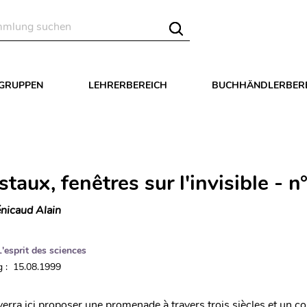
LGRUPPEN
LEHRERBEREICH
BUCHHÄNDLERBER
staux, fenêtres sur l'invisible - n
nicaud Alain
L'esprit des sciences
 : 15.08.1999
verra ici proposer une promenade à travers trois siècles et un co