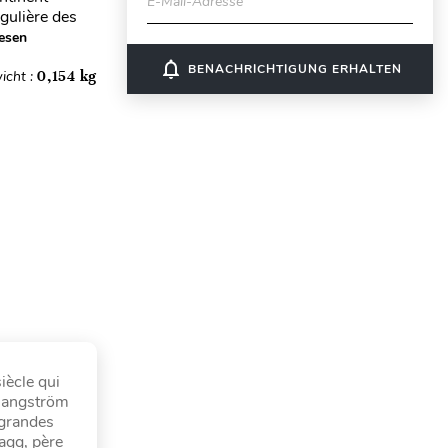
E-Mail-Adresse
égulière des
esen
notifications_none
BENACHRICHTIGUNG ERHALTEN
icht :
0,154 kg
iècle qui
d'angström
e grandes
agg, père