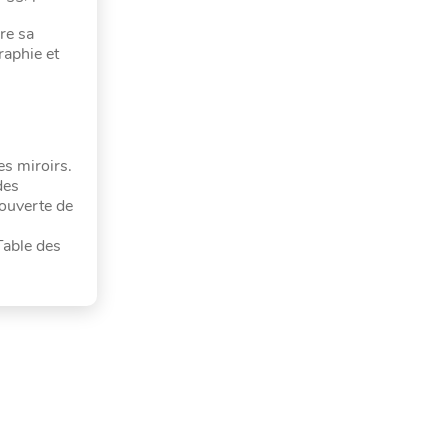
re sa
raphie et
es miroirs.
des
couverte de
Table des