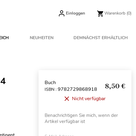
Einloggen
Warenkorb
(0)
EICH
NEUHEITEN
DEMNÄCHST ERHÄLTLICH
°4
Buch
8,50 €
9782729868918
ISBN :
Nicht verfügbar
Benachrichtigen Sie mich, wenn der
Artikel verfügbar ist
ntinent