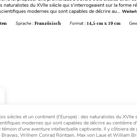
es naturalistes du XVIIe siècle qui s'interrogeaient sur la forme r
scientifiques modernes qui sont capables de décrire au...
Weiterl
iten
Sprache :
Französisch
Format :
14,5 cm x 19 cm
Gew
is siècles et un continent (l'Europe) : des naturalistes du XVIIe s
scientifiques modernes qui sont capables de décrire au centième 
e témoin d'une aventure intellectuelle captivante. Il y côtoiera d
ste Bravais, Wilhem Conrad Röntgen, Max von Laue et William Br