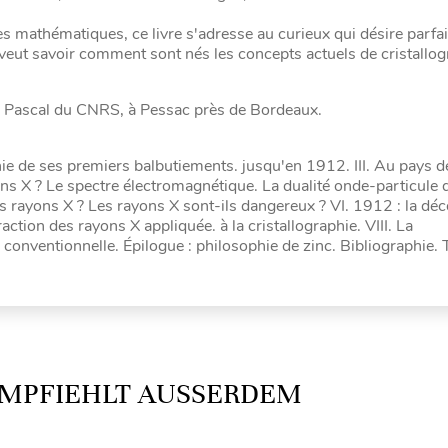
s mathématiques, ce livre s'adresse au curieux qui désire parfai
i veut savoir comment sont nés les concepts actuels de cristallog
l Pascal du CNRS, à Pessac près de Bordeaux.
aphie de ses premiers balbutiements. jusqu'en 1912. III. Au pays d
ons X ? Le spectre électromagnétique. La dualité onde-particule 
 rayons X ? Les rayons X sont-ils dangereux ? VI. 1912 : la dé
fraction des rayons X appliquée. à la cristallographie. VIII. La
 conventionnelle. Épilogue : philosophie de zinc. Bibliographie. 
MPFIEHLT AUSSERDEM