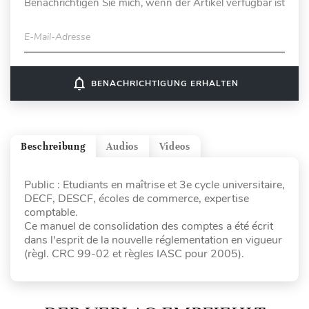
Benachrichtigen Sie mich, wenn der Artikel verfügbar ist
E-Mail-Adresse
notifications_none
BENACHRICHTIGUNG ERHALTEN
Beschreibung
Audios
Videos
Public : Etudiants en maîtrise et 3e cycle universitaire,
DECF, DESCF, écoles de commerce, expertise
comptable.
Ce manuel de consolidation des comptes a été écrit
dans l'esprit de la nouvelle réglementation en vigueur
(règl. CRC 99-02 et règles IASC pour 2005).