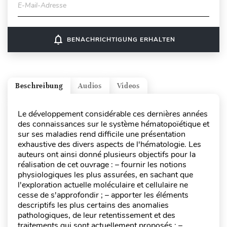
E-Mail-Adresse
notifications_none
BENACHRICHTIGUNG ERHALTEN
Beschreibung
Audios
Videos
Le développement considérable ces dernières années
des connaissances sur le système hématopoïétique et
sur ses maladies rend difficile une présentation
exhaustive des divers aspects de l'hématologie. Les
auteurs ont ainsi donné plusieurs objectifs pour la
réalisation de cet ouvrage : – fournir les notions
physiologiques les plus assurées, en sachant que
l'exploration actuelle moléculaire et cellulaire ne
cesse de s'approfondir ; – apporter les éléments
descriptifs les plus certains des anomalies
pathologiques, de leur retentissement et des
traitements qui sont actuellement proposés ; –