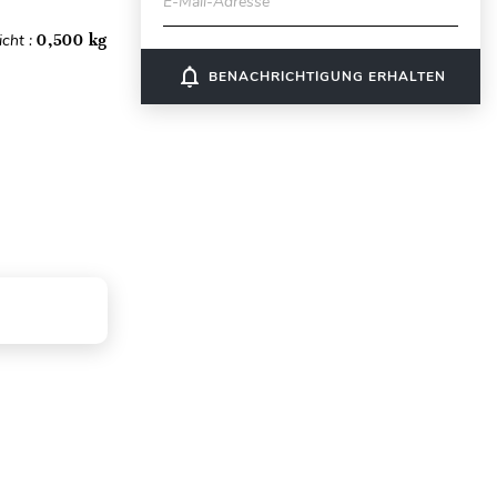
E-Mail-Adresse
cht :
0,500 kg
notifications_none
BENACHRICHTIGUNG ERHALTEN