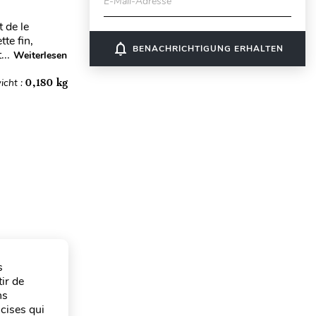
E-Mail-Adresse
 de le
te fin,
notifications_none
BENACHRICHTIGUNG ERHALTEN
...
Weiterlesen
icht :
0,180 kg
s
ir de
ns
ncises qui