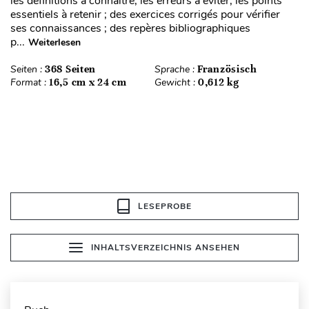
les définitions à connaître, les erreurs à éviter, les points
essentiels à retenir ; des exercices corrigés pour vérifier
ses connaissances ; des repères bibliographiques
p...
Weiterlesen
Seiten :
368 Seiten
Sprache :
Französisch
Format :
16,5 cm x 24 cm
Gewicht :
0,612 kg
LESEPROBE
INHALTSVERZEICHNIS ANSEHEN