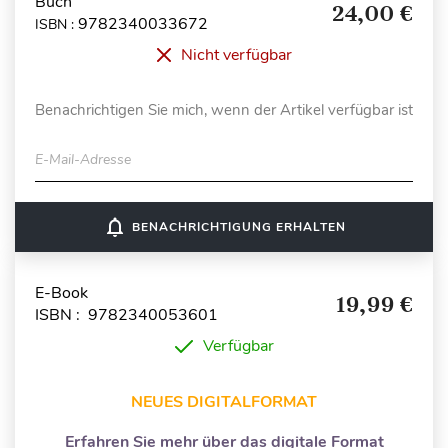
Buch
24,00 €
9782340033672
ISBN :
Nicht verfügbar
Benachrichtigen Sie mich, wenn der Artikel verfügbar ist
E-Mail-Adresse
notifications_none
BENACHRICHTIGUNG ERHALTEN
E-Book
19,99 €
ISBN : 9782340053601
Verfügbar
NEUES DIGITALFORMAT
Erfahren Sie mehr über das digitale Format