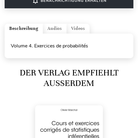
notifications_none
BENACHRICHTIGUNG ERHALTEN
Beschreibung
Audios
Videos
Volume 4. Exercices de probabilités
DER VERLAG EMPFIEHLT
AUSSERDEM