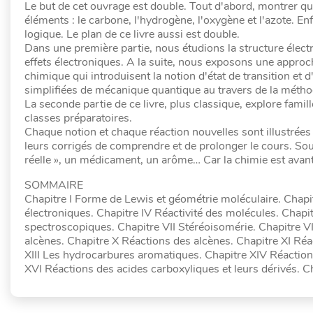
Le but de cet ouvrage est double. Tout d'abord, montrer que
éléments : le carbone, l'hydrogène, l'oxygène et l'azote. En
logique. Le plan de ce livre aussi est double.
Dans une première partie, nous étudions la structure élec
effets électroniques. A la suite, nous exposons une approche
chimique qui introduisent la notion d'état de transition et 
simplifiées de mécanique quantique au travers de la métho
La seconde partie de ce livre, plus classique, explore fam
classes préparatoires.
Chaque notion et chaque réaction nouvelles sont illustrées
leurs corrigés de comprendre et de prolonger le cours. So
réelle », un médicament, un arôme… Car la chimie est avant
SOMMAIRE
Chapitre I Forme de Lewis et géométrie moléculaire. Chapitre
électroniques. Chapitre IV Réactivité des molécules. Chap
spectroscopiques. Chapitre VII Stéréoisomérie. Chapitre VII
alcènes. Chapitre X Réactions des alcènes. Chapitre XI Ré
XIII Les hydrocarbures aromatiques. Chapitre XIV Réactio
XVI Réactions des acides carboxyliques et leurs dérivés. 