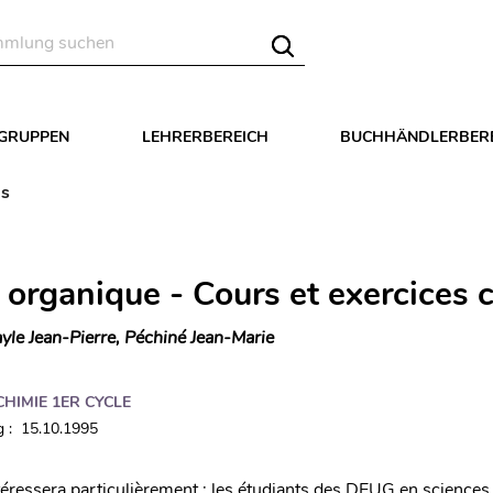
LGRUPPEN
LEHRERBEREICH
BUCHHÄNDLERBER
és
 organique - Cours et exercices c
yle Jean-Pierre, Péchiné Jean-Marie
CHIMIE 1ER CYCLE
 : 15.10.1995
éressera particulièrement : les étudiants des DEUG en sciences d