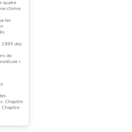
e quatre
 une chimie
ue les
on
rès
es 1995 des
ers de
molécule «
ts
des
s. Chapitre
 Chapitre