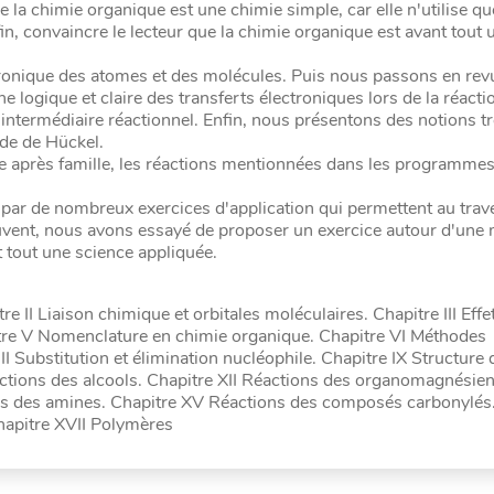
 la chimie organique est une chimie simple, car elle n'utilise qu
fin, convaincre le lecteur que la chimie organique est avant tout
tronique des atomes et des molécules. Puis nous passons en rev
 logique et claire des transferts électroniques lors de la réacti
d'intermédiaire réactionnel. Enfin, nous présentons des notions t
de de Hückel.
ille après famille, les réactions mentionnées dans les programm
 par de nombreux exercices d'application qui permettent au trav
uvent, nous avons essayé de proposer un exercice autour d'une 
 tout une science appliquée.
 II Liaison chimique et orbitales moléculaires. Chapitre III Effe
itre V Nomenclature en chimie organique. Chapitre VI Méthodes
I Substitution et élimination nucléophile. Chapitre IX Structure 
actions des alcools. Chapitre XII Réactions des organomagnésien
ns des amines. Chapitre XV Réactions des composés carbonylés.
Chapitre XVII Polymères