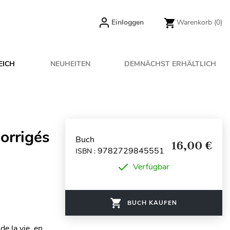
Einloggen
Warenkorb
(0)
EICH
NEUHEITEN
DEMNÄCHST ERHÄLTLICH
orrigés
Buch
16,00 €
9782729845551
ISBN :
Verfügbar
BUCH KAUFEN
e la vie, en