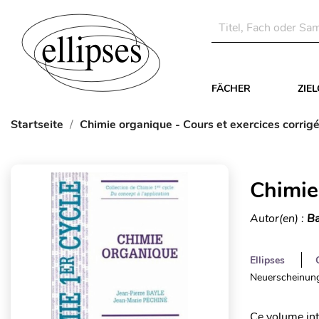
FÄCHER
ZIE
Startseite
Chimie organique - Cours et exercices corrig
Chimie
Autor(en) :
Ba
Ellipses
Neuerscheinung
Ce volume int