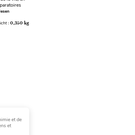
éparatoires
lesen
cht :
0,350 kg
himie et de
ens et